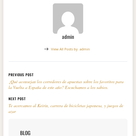
admin
View All Posts by
admin
Navegación de entradas
PREVIOUS POST
¿Qué aconsejan los corredores de apuestas sobre los favoritos para
la Vuelta a España de este año? Escuchamos a los sabios.
NEXT POST
Te acercamos al Keirin, carrera de bicicletas japonesa, y juegos de
azar
BLOG