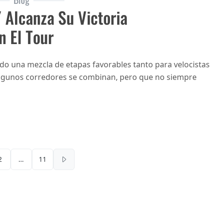
 Alcanza Su Victoria
 El Tour
ido una mezcla de etapas favorables tanto para velocistas
algunos corredores se combinan, pero que no siempre
Navegación de entradas
2
…
11