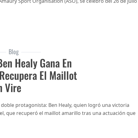
Amaury Sport Organisation (ASO), se celebró del 26 de julio
Blog
Ben Healy Gana En
 Recupera El Maillot
n Vire
 doble protagonista: Ben Healy, quien logró una victoria
l, que recuperó el maillot amarillo tras una actuación que