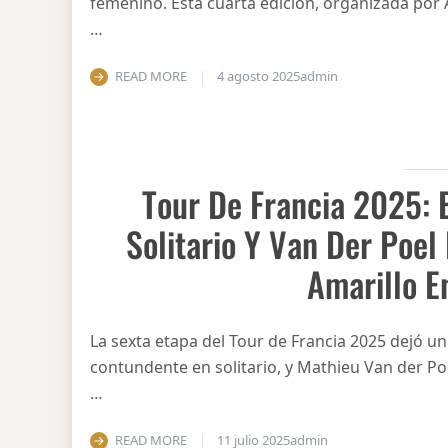
femenino. Esta cuarta edición, organizada por 
…
READ MORE
4 agosto 2025
admin
Tour De Francia 2025: 
Solitario Y Van Der Poel
Amarillo E
La sexta etapa del Tour de Francia 2025 dejó un
contundente en solitario, y Mathieu Van der Poe
…
READ MORE
11 julio 2025
admin